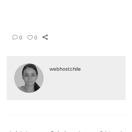
0
0
webhostchile