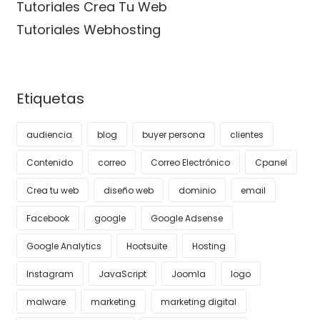
Tutoriales Crea Tu Web
Tutoriales Webhosting
Etiquetas
audiencia
blog
buyer persona
clientes
Contenido
correo
Correo Electrónico
Cpanel
Crea tu web
diseño web
dominio
email
Facebook
google
Google Adsense
Google Analytics
Hootsuite
Hosting
Instagram
JavaScript
Joomla
logo
malware
marketing
marketing digital