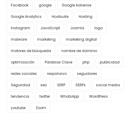
Facebook
google
Google Adsense
Google Analytics
Hootsuite
Hosting
Instagram
JavaScript
Joomla
logo
malware
marketing
marketing digital
motores de búsqueda
nombre de dominio
optimización
Palabras Clave
php
publicidad
redes sociales
responsivo
seguidores
Seguridad
seo
SERP
SERPs
social media
tendencia
twitter
WhatsApp
WordPress
youtube
Zoom