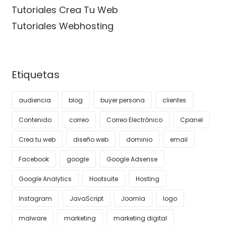
Tutoriales Crea Tu Web
Tutoriales Webhosting
Etiquetas
audiencia
blog
buyer persona
clientes
Contenido
correo
Correo Electrónico
Cpanel
Crea tu web
diseño web
dominio
email
Facebook
google
Google Adsense
Google Analytics
Hootsuite
Hosting
Instagram
JavaScript
Joomla
logo
malware
marketing
marketing digital