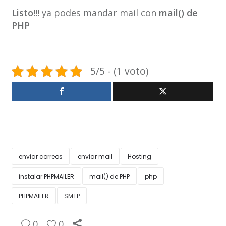
Listo!!!
ya podes mandar mail con
mail() de
PHP
5/5 - (1 voto)
enviar correos
enviar mail
Hosting
instalar PHPMAILER
mail() de PHP
php
PHPMAILER
SMTP
0
0