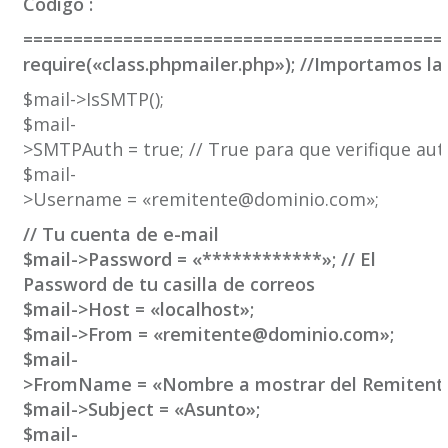
Código :
==========================================
require(«class.phpmailer.php»); //Importamos la
$mail->IsSMTP();
$mail-
>SMTPAuth = true; // True para que verifique aute
$mail-
>Username = «remitente@dominio.com»;
//
Tu cuenta de e-mail
$mail->Password = «************»;
//
El
Password de tu casilla de correos
$mail->Host = «localhost»;
$mail->From = «remitente@dominio.com»;
$mail-
>FromName = «Nombre a mostrar del Remitent
$mail->Subject = «Asunto»;
$mail-