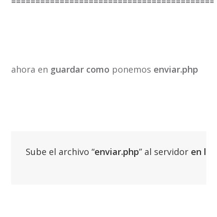
==========================================
ahora en
guardar como
ponemos
enviar.php
Sube el archivo “
enviar.php
” al servidor 
en la