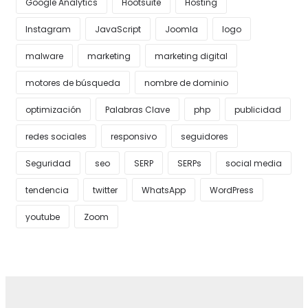
Google Analytics
Hootsuite
Hosting
Instagram
JavaScript
Joomla
logo
malware
marketing
marketing digital
motores de búsqueda
nombre de dominio
optimización
Palabras Clave
php
publicidad
redes sociales
responsivo
seguidores
Seguridad
seo
SERP
SERPs
social media
tendencia
twitter
WhatsApp
WordPress
youtube
Zoom