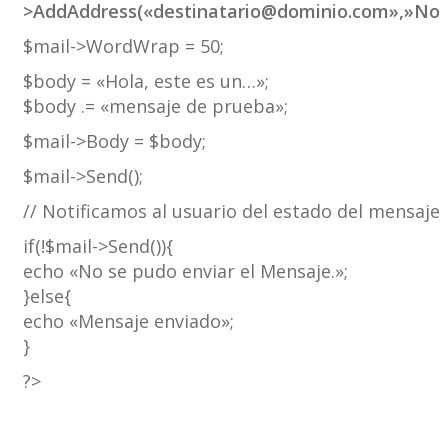
>AddAddress(«destinatario@dominio.com»,»Nomb
$mail->WordWrap = 50;
$body = «Hola, este es un…»;
$body .= «mensaje de prueba»;
$mail->Body = $body;
$mail->Send();
// Notificamos al usuario del estado del mensaje
if(!$mail->Send()){
echo «No se pudo enviar el Mensaje.»;
}else{
echo «Mensaje enviado»;
}
?>