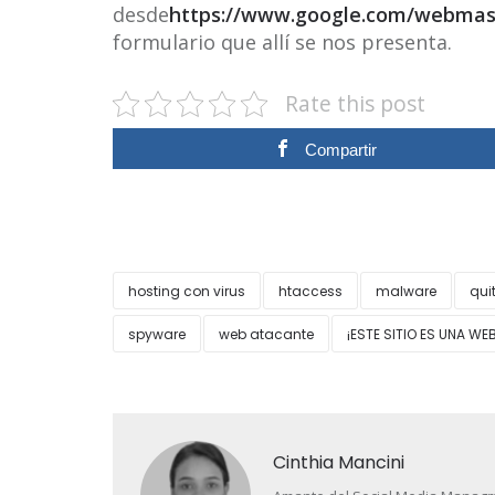
desde
https://www.google.com/webmast
formulario que allí se nos presenta.
Rate this post
Compartir
hosting con virus
htaccess
malware
quit
spyware
web atacante
¡ESTE SITIO ES UNA WE
Cinthia Mancini