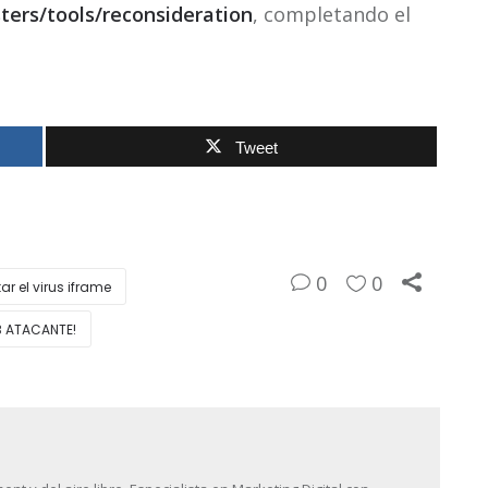
ers/tools/reconsideration
, completando el
Tweet
0
0
ar el virus iframe
B ATACANTE!