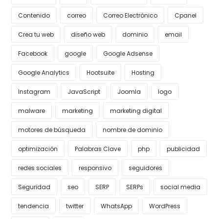
Contenido
correo
Correo Electrónico
Cpanel
Crea tu web
diseño web
dominio
email
Facebook
google
Google Adsense
Google Analytics
Hootsuite
Hosting
Instagram
JavaScript
Joomla
logo
malware
marketing
marketing digital
motores de búsqueda
nombre de dominio
optimización
Palabras Clave
php
publicidad
redes sociales
responsivo
seguidores
Seguridad
seo
SERP
SERPs
social media
tendencia
twitter
WhatsApp
WordPress