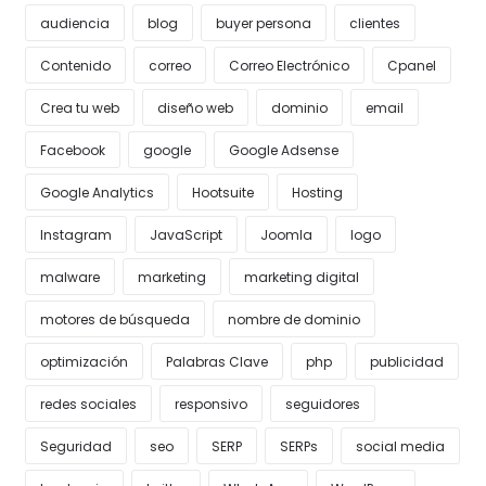
audiencia
blog
buyer persona
clientes
Contenido
correo
Correo Electrónico
Cpanel
Crea tu web
diseño web
dominio
email
Facebook
google
Google Adsense
Google Analytics
Hootsuite
Hosting
Instagram
JavaScript
Joomla
logo
malware
marketing
marketing digital
motores de búsqueda
nombre de dominio
optimización
Palabras Clave
php
publicidad
redes sociales
responsivo
seguidores
Seguridad
seo
SERP
SERPs
social media