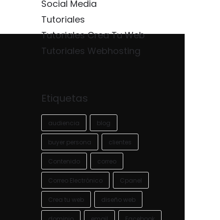
Social Media
Tutoriales
Tutoriales Crea Tu Web
Tutoriales Webhosting
Etiquetas
audiencia
blog
buyer persona
clientes
Contenido
correo
Correo Electrónico
Cpanel
Crea tu web
diseño web
dominio
email
Facebook