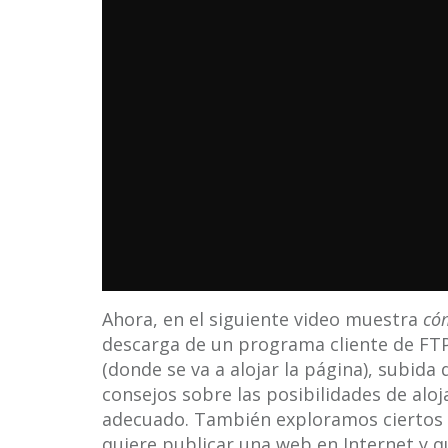
Ahora, en el siguiente video muestra
cóm
descarga de un programa cliente de FTP
(donde se va a alojar la página), subida
consejos sobre las posibilidades de a
adecuado. También exploramos ciertos 
quiere publicar una web en Internet y q