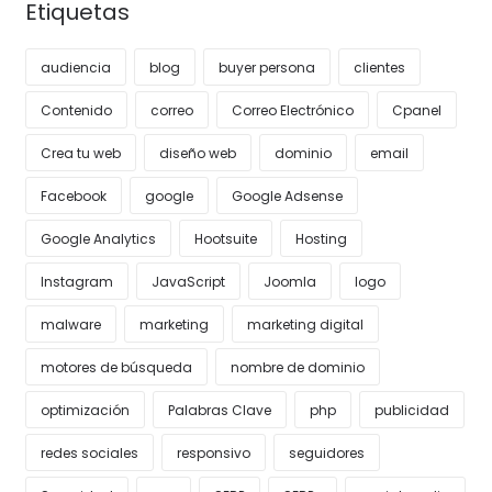
Etiquetas
audiencia
blog
buyer persona
clientes
Contenido
correo
Correo Electrónico
Cpanel
Crea tu web
diseño web
dominio
email
Facebook
google
Google Adsense
Google Analytics
Hootsuite
Hosting
Instagram
JavaScript
Joomla
logo
malware
marketing
marketing digital
motores de búsqueda
nombre de dominio
optimización
Palabras Clave
php
publicidad
redes sociales
responsivo
seguidores