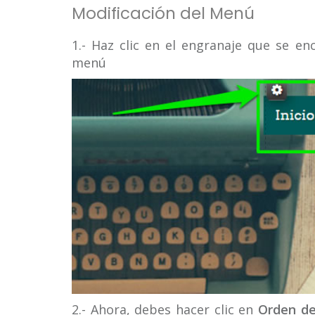
Modificación del Menú
1.- Haz clic en el engranaje que se en
menú
2.- Ahora, debes hacer clic en
Orden de