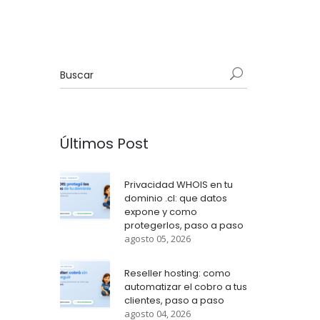
Últimos Post
Privacidad WHOIS en tu
dominio .cl: que datos
expone y como
protegerlos, paso a paso
agosto 05, 2026
Reseller hosting: como
automatizar el cobro a tus
clientes, paso a paso
agosto 04, 2026