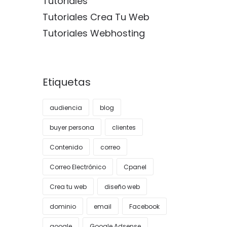
Tutoriales
Tutoriales Crea Tu Web
Tutoriales Webhosting
Etiquetas
audiencia
blog
buyer persona
clientes
Contenido
correo
Correo Electrónico
Cpanel
Crea tu web
diseño web
dominio
email
Facebook
google
Google Adsense