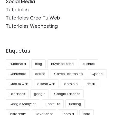
Social Media
Tutoriales
Tutoriales Crea Tu Web
Tutoriales Webhosting
Etiquetas
audiencia
blog
buyer persona
clientes
Contenido
correo
Correo Electrónico
Cpanel
Crea tu web
diseño web
dominio
email
Facebook
google
Google Adsense
Google Analytics
Hootsuite
Hosting
Instagram
JavaScript
Joomla
logo