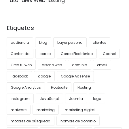
Tutoriales Webhosting
Etiquetas
audiencia
blog
buyer persona
clientes
Contenido
correo
Correo Electrónico
Cpanel
Crea tu web
diseño web
dominio
email
Facebook
google
Google Adsense
Google Analytics
Hootsuite
Hosting
Instagram
JavaScript
Joomla
logo
malware
marketing
marketing digital
motores de búsqueda
nombre de dominio