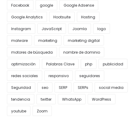
Facebook
google
Google Adsense
Google Analytics
Hootsuite
Hosting
Instagram
JavaScript
Joomla
logo
malware
marketing
marketing digital
motores de búsqueda
nombre de dominio
optimización
Palabras Clave
php
publicidad
redes sociales
responsivo
seguidores
Seguridad
seo
SERP
SERPs
social media
tendencia
twitter
WhatsApp
WordPress
youtube
Zoom