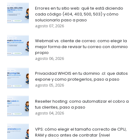
Errores en tu sitio web: qué te está diciendo
cada código (404, 403, 500, 503) y cómo
solucionarlo paso a paso
agosto 07, 2026
Webmail vs. cliente de correo: como elegir la
mejor forma de revisar tu correo con dominio
propio
agosto 06, 2026
Privacidad WHOIS en tu dominio .cl: que datos
expone y como protegerlos, paso a paso
agosto 05, 2026
Reseller hosting: como automatizar el cobro a
tus clientes, paso a paso
agosto 04, 2026
VPS: cómo elegir el tamaño correcto de CPU,
RAM y disco antes de contratar (nivel