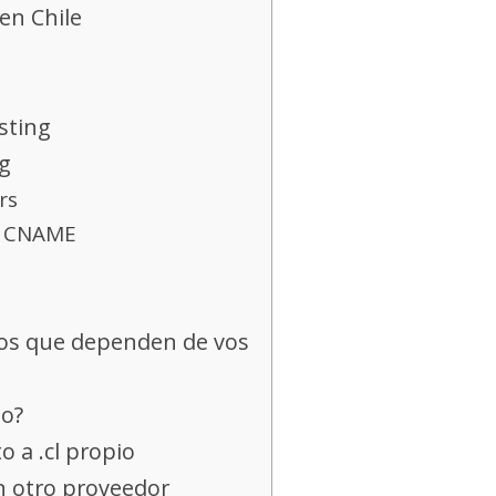
en Chile
sting
ng
rs
 y CNAME
itos que dependen de vos
so?
o a .cl propio
n otro proveedor