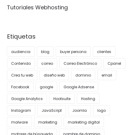
Tutoriales Webhosting
Etiquetas
audiencia
blog
buyer persona
clientes
Contenido
correo
Correo Electrónico
Cpanel
Crea tu web
diseño web
dominio
email
Facebook
google
Google Adsense
Google Analytics
Hootsuite
Hosting
Instagram
JavaScript
Joomla
logo
malware
marketing
marketing digital
motores de búsqueda
nombre de dominio