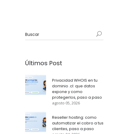
Últimos Post
Privacidad WHOIS en tu
dominio .cl: que datos
expone y como
protegerlos, paso a paso
agosto 05, 2026
Reseller hosting: como
automatizar el cobro a tus
clientes, paso a paso