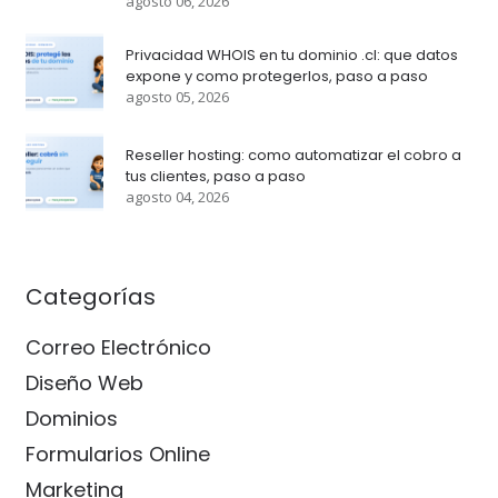
agosto 06, 2026
Privacidad WHOIS en tu dominio .cl: que datos
expone y como protegerlos, paso a paso
agosto 05, 2026
Reseller hosting: como automatizar el cobro a
tus clientes, paso a paso
agosto 04, 2026
Categorías
Correo Electrónico
Diseño Web
Dominios
Formularios Online
Marketing