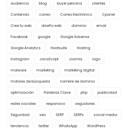
audiencia
blog
buyer persona
clientes
Contenido
correo
Correo Electrónico
Cpanel
Crea tu web
diseño web
dominio
email
Facebook
google
Google Adsense
Google Analytics
Hootsuite
Hosting
Instagram
JavaScript
Joomla
logo
malware
marketing
marketing digital
motores de búsqueda
nombre de dominio
optimización
Palabras Clave
php
publicidad
redes sociales
responsivo
seguidores
Seguridad
seo
SERP
SERPs
social media
tendencia
twitter
WhatsApp
WordPress