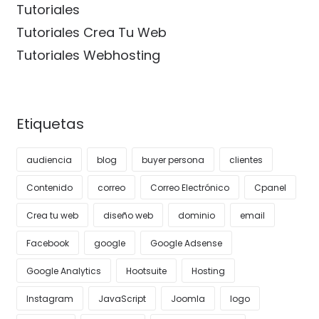
Tutoriales
Tutoriales Crea Tu Web
Tutoriales Webhosting
Etiquetas
audiencia
blog
buyer persona
clientes
Contenido
correo
Correo Electrónico
Cpanel
Crea tu web
diseño web
dominio
email
Facebook
google
Google Adsense
Google Analytics
Hootsuite
Hosting
Instagram
JavaScript
Joomla
logo