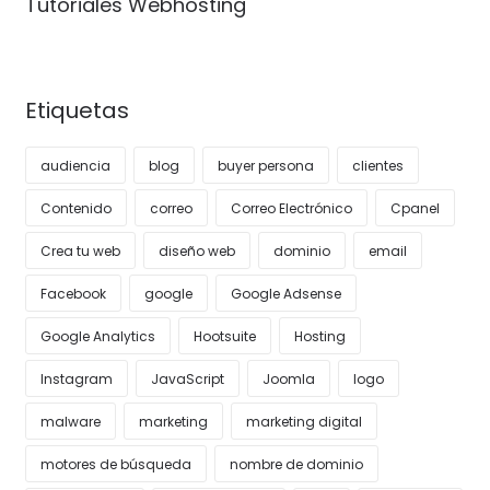
Tutoriales Webhosting
Etiquetas
audiencia
blog
buyer persona
clientes
Contenido
correo
Correo Electrónico
Cpanel
Crea tu web
diseño web
dominio
email
Facebook
google
Google Adsense
Google Analytics
Hootsuite
Hosting
Instagram
JavaScript
Joomla
logo
malware
marketing
marketing digital
motores de búsqueda
nombre de dominio