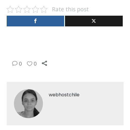
Rate this post
0
0
webhostchile